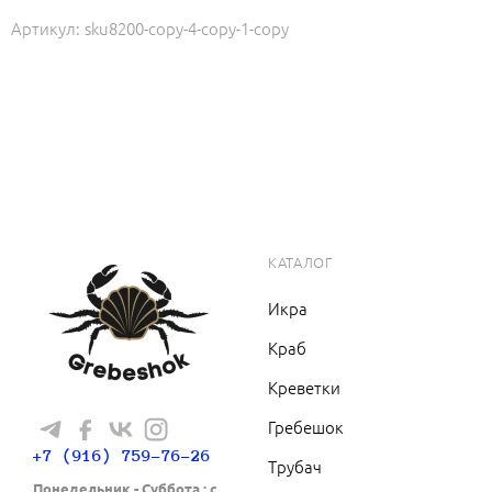
Артикул:
sku8200-copy-4-copy-1-copy
КАТАЛОГ
Икра
Краб
Креветки
Гребешок
+7 (916) 759-76-26
Трубач
Понедельник - Cуббота : с