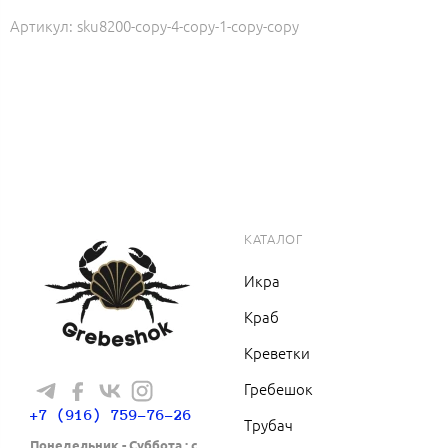
Артикул:
sku8200-copy-4-copy-1-copy-copy
КАТАЛОГ
Икра
Краб
Креветки
Гребешок
+7 (916) 759-76-26
Трубач
Понедельник - Cуббота : с